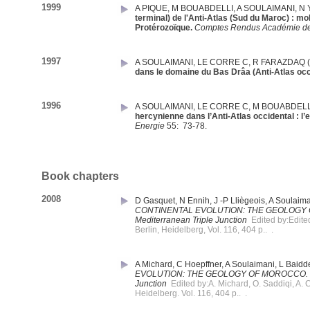
1999
A PIQUE
,
M BOUABDELLI
,
A SOULAIMANI
,
N 
terminal) de l'Anti-Atlas (Sud du Maroc) : mo
Protérozoïque.
Comptes Rendus Académie de
1997
A SOULAIMANI
,
LE CORRE C
,
R FARAZDAQ
dans le domaine du Bas Drâa (Anti-Atlas occ
1996
A SOULAIMANI
,
LE CORRE C
,
M BOUABDELL
hercynienne dans l’Anti-Atlas occidental : 
Energie
55:
73-78.
Book chapters
2008
D Gasquet
,
N Ennih
,
J -P Lliègeois
,
A Soulaim
CONTINENTAL EVOLUTION: THE GEOLOGY OF MORO
Mediterranean Triple Junction
Edited by:Edited
Berlin, Heidelberg, Vol. 116, 404 p.. .
A Michard
,
C Hoepffner
,
A Soulaimani
,
L Baidd
EVOLUTION: THE GEOLOGY OF MOROCCO. Structur
Junction
Edited by:A. Michard, O. Saddiqi, A. C
Heidelberg. Vol. 116, 404 p.. .