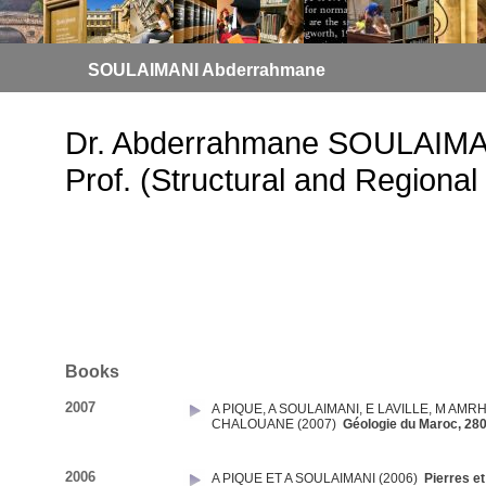
SOULAIMANI
Abderrahmane
Dr. Abderrahmane SOULAIM
Prof. (Structural and Regiona
Books
2007
A PIQUE
,
A SOULAIMANI
,
E LAVILLE
,
M AMR
CHALOUANE
(2007)
Géologie du Maroc, 28
2006
A PIQUE ET A SOULAIMANI
(2006)
Pierres e