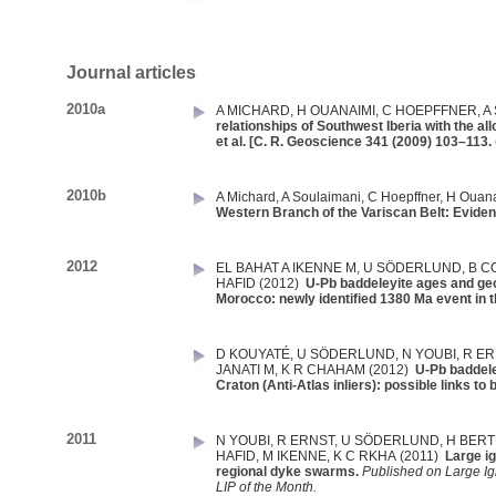
Journal articles
2010a
A MICHARD
,
H OUANAIMI
,
C HOEPFFNER
,
A
relationships of Southwest Iberia with the a
et al. [C. R. Geoscience 341 (2009) 103–113.
2010b
A Michard
,
A Soulaimani
,
C Hoepffner
,
H Ouan
Western Branch of the Variscan Belt: Evid
2012
EL BAHAT A IKENNE M
,
U SÖDERLUND
,
B C
HAFID
(2012)
U-Pb baddeleyite ages and geoc
Morocco: newly identified 1380 Ma event in 
D KOUYATÉ
,
U SÖDERLUND
,
N YOUBI
,
R ER
JANATI M
,
K R CHAHAM
(2012)
U-Pb baddele
Craton (Anti-Atlas inliers): possible links 
2011
N YOUBI
,
R ERNST
,
U SÖDERLUND
,
H BER
HAFID
,
M IKENNE
,
K C RKHA
(2011)
Large i
regional dyke swarms.
Published on Large I
LIP of the Month.