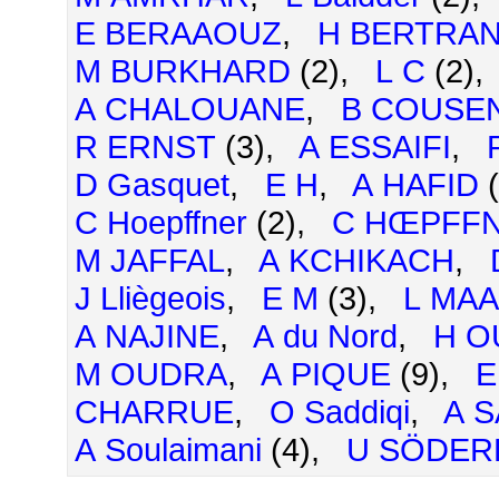
E BERAAOUZ
,
H BERTRA
M BURKHARD
(2),
L C
(2)
A CHALOUANE
,
B COUSE
R ERNST
(3),
A ESSAIFI
,
D Gasquet
,
E H
,
A HAFID
C Hoepffner
(2),
C HŒPFF
M JAFFAL
,
A KCHIKACH
,
J Lliègeois
,
E M
(3),
L MA
A NAJINE
,
A du Nord
,
H O
M OUDRA
,
A PIQUE
(9),
E
CHARRUE
,
O Saddiqi
,
A S
A Soulaimani
(4),
U SÖDER