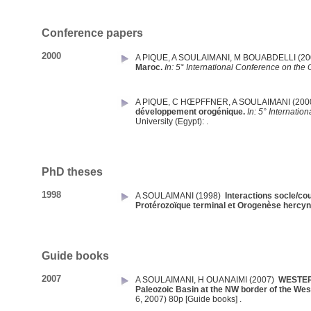
Conference papers
2000
A PIQUE
,
A SOULAIMANI
,
M BOUABDELLI
(2
Maroc.
In: 5° International Conference on the
A PIQUE
,
C HŒPFFNER
,
A SOULAIMANI
(200
développement orogénique.
In: 5° Internati
University
(Egypt): .
PhD theses
1998
A SOULAIMANI
(1998)
Interactions socle/cou
Protérozoïque terminal et Orogenèse hercyni
Guide books
2007
A SOULAIMANI
,
H OUANAIMI
(2007)
WESTER
Paleozoic Basin at the NW border of the Wes
6, 2007) 80p
[Guide books] .