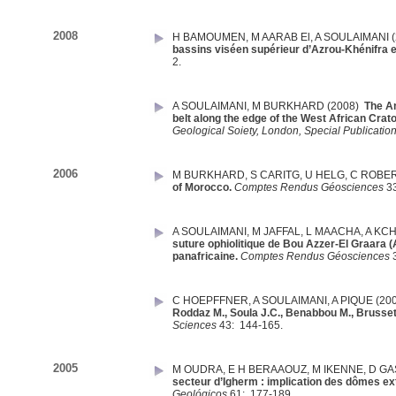
2008
H BAMOUMEN
,
M AARAB El
,
A SOULAIMANI
bassins viséen supérieur d’Azrou-Khénifra e
2.
A SOULAIMANI
,
M BURKHARD
(2008)
The An
belt along the edge of the West African Crato
Geological Soiety, London, Special Publicatio
2006
M BURKHARD
,
S CARITG
,
U HELG
,
C ROBE
of Morocco.
Comptes Rendus Géosciences
3
A SOULAIMANI
,
M JAFFAL
,
L MAACHA
,
A KC
suture ophiolitique de Bou Azzer-El Graara (
panafricaine.
Comptes Rendus Géosciences
C HOEPFFNER
,
A SOULAIMANI
,
A PIQUE
(20
Roddaz M., Soula J.C., Benabbou M., Brusset 
Sciences
43:
144-165.
2005
M OUDRA
,
E H BERAAOUZ
,
M IKENNE
,
D GA
secteur d’Igherm : implication des dômes ext
Geológicos
61:
177-189.