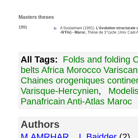
Masters theses
1991
A Soulaimani
(1991)
L'évolution structural
-N'Fis) - Maroc.
Thèse de 3°cycle, Univ. Cadi 
All Tags:
Folds and folding C
belts Africa Morocco Variscan
Chaines orogeniques continen
Varisque-Hercynien
,
Modelis
Panafricain Anti-Atlas Maroc
Authors
M AMRHAR
,
L Baidder
(2)