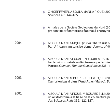
C HOEPFFNER
,
A SOULAIMANI
,
A PIQUE
(20
Sciences
43:
144-165.
Annales de la Société Géologique du Nord
(2
graben fini-précambrien réactivé à l’hercyni
2004
A SOULAIMANI
,
A PIQUE
(2004)
The Tasrirt 
Pan-African transtensive dome.
Journal of A
A SOULAIMANI
,
A ESSAIFI
,
N YOUBI
,
A HAFID
l’extension crustale au Protérozoïque termi
Maroc).
Comptes Rendus Geosciences
336:
2003
A SOULAIMANI
,
M BOUABDELLI
,
A PIQUE
(2
Cambrien basal dans l'Anti-Atlas (Maroc).
Bu
2001
A SOULAIMANI
,
A PIQUE
,
M BOUABDELLI
(2
un olistostrome à la base de la couverture po
des Sciences Paris
332:
121-127.